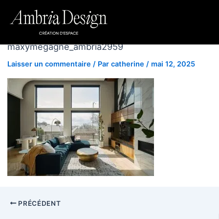
Nom*
E-
Site
Aller
mail*
au
contenu
maxymegagne_ambria2959
Laisser un commentaire
/ Par
catherine
/
mai 12, 2025
PRÉCÉDENT